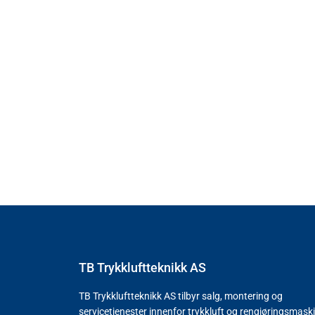
TB Trykkluftteknikk AS
TB Trykkluftteknikk AS tilbyr salg, montering og
servicetjenester innenfor trykkluft og rengjøringsmask