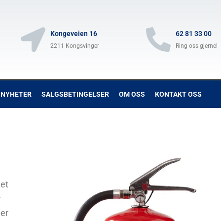
Kongeveien 16
62 81 33 00
2211 Kongsvinger
Ring oss gjerne!
NYHETER
SALGSBETINGELSER
OM OSS
KONTAKT OSS
het
r
ler