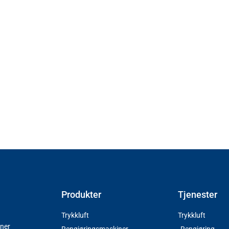
Produkter
Tjenester
Trykkluft
Trykkluft
iner