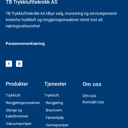
TB Trykkluftteknikk AS
TB Trykkluftteknikk AS tilbyr salg, montering og servicetjenester
innenfor trykkluft og rengjøringsmaskiner rettet mot all
næringsvirksomhet.
Personvernerklæring
Produkter
Tjenester
Om oss
Trykkluft
Trykkluft
Om oss
Kontakt oss
Rengjøringsmaskiner
Rengjøring
Slange og
Brannvern
kabeltrommel
Førstehjelp
Vakuumpumper
Varmepumper