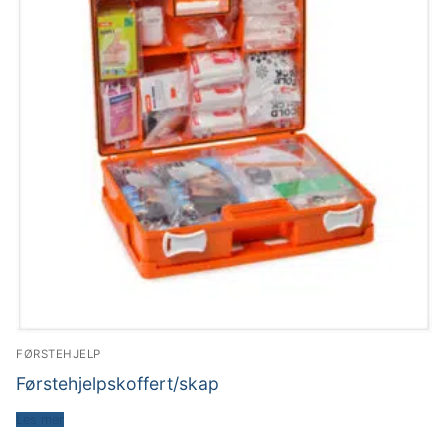
FØRSTEHJELP
Førstehjelpskoffert/skap
Les mer